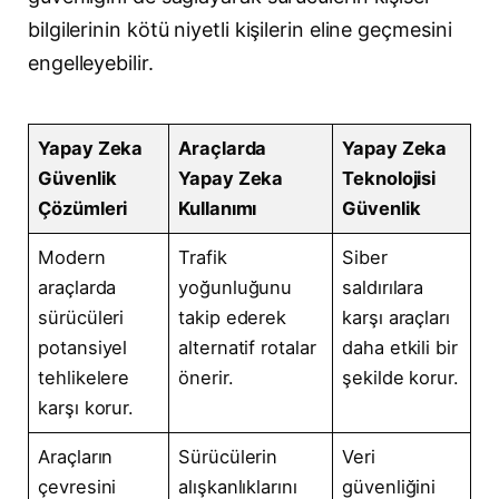
bilgilerinin kötü niyetli kişilerin eline geçmesini
engelleyebilir.
Yapay Zeka
Araçlarda
Yapay Zeka
Güvenlik
Yapay Zeka
Teknolojisi
Çözümleri
Kullanımı
Güvenlik
Modern
Trafik
Siber
araçlarda
yoğunluğunu
saldırılara
sürücüleri
takip ederek
karşı araçları
potansiyel
alternatif rotalar
daha etkili bir
tehlikelere
önerir.
şekilde korur.
karşı korur.
Araçların
Sürücülerin
Veri
çevresini
alışkanlıklarını
güvenliğini