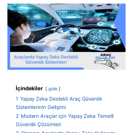
İçindekiler
gizle
1
Yapay Zeka Destekli Araç Güvenlik
Sistemlerinin Gelişimi
2
Modern Araçlar için Yapay Zeka Temelli
Güvenlik Çözümleri