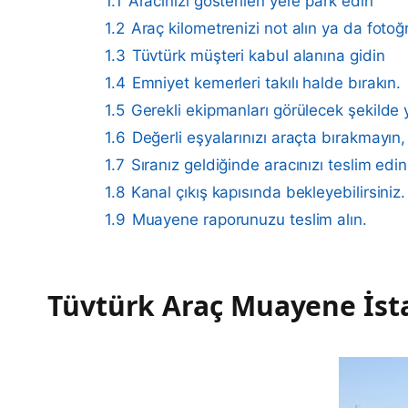
1.1
Aracınızı gösterilen yere park edin
1.2
Araç kilometrenizi not alın ya da fotoğ
1.3
Tüvtürk müşteri kabul alanına gidin
1.4
Emniyet kemerleri takılı halde bırakın.
1.5
Gerekli ekipmanları görülecek şekilde y
1.6
Değerli eşyalarınızı araçta bırakmayın, 
1.7
Sıranız geldiğinde aracınızı teslim edin
1.8
Kanal çıkış kapısında bekleyebilirsiniz.
1.9
Muayene raporunuzu teslim alın.
Tüvtürk Araç Muayene İst