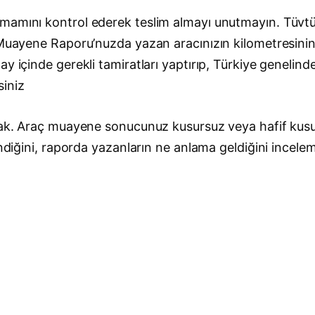
amamını kontrol ederek teslim almayı unutmayın. Tüv
 Muayene Raporu’nuzda yazan aracınızın kilometresinin
ay içinde gerekli tamiratları yaptırıp, Türkiye genelin
siniz
lacak. Araç muayene sonucunuz kusursuz veya hafif ku
endiğini, raporda yazanların ne anlama geldiğini incele