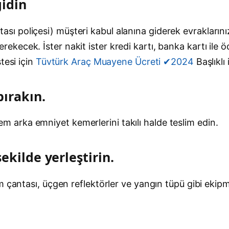
gidin
gortası poliçesi) müşteri kabul alanına giderek evrakların
ecek. İster nakit ister kredi kartı, banka kartı ile öd
tesi için
Tüvtürk Araç Muayene Ücreti ✔2024
Başlıklı
bırakın.
arka emniyet kemerlerini takılı halde teslim edin.
kilde yerleştirin.
m çantası, üçgen reflektörler ve yangın tüpü gibi eki