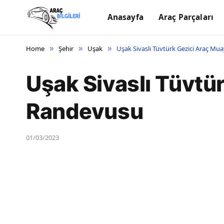
Anasayfa
Araç Parçaları
Home
Şehir
Uşak
Uşak Sivaslı Tüvtürk Gezici Araç M
»
»
»
Uşak Sivaslı Tüvtü
Randevusu
01/03/2023