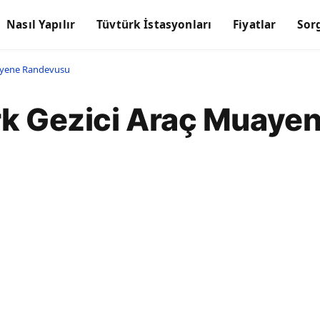
Nasıl Yapılır
Tüvtürk İstasyonları
Fiyatlar
Sor
uayene Randevusu
rk Gezici Araç Muaye