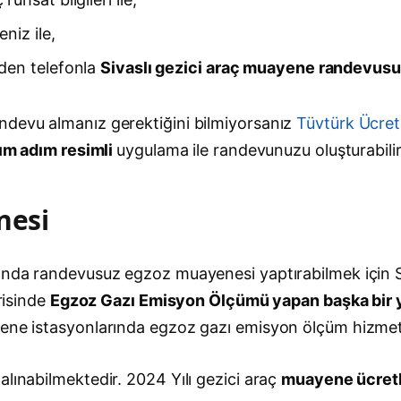
niz ile,
den telefonla
Sivaslı gezici araç muayene randevusu
ndevu almanız gerektiğini bilmiyorsanız
Tüvtürk Ücre
ım adım resimli
uygulama ile randevunuzu oluşturabilir
nesi
da randevusuz egzoz muayenesi yaptırabilmek için Sivaslı
erisinde
Egzoz Gazı Emisyon Ölçümü yapan başka bir y
yene istasyonlarında egzoz gazı emisyon ölçüm hizmet
alınabilmektedir. 2024 Yılı gezici araç
muayene ücretle