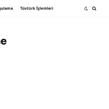
gulama
Tüvtürk İşlemleri
ne