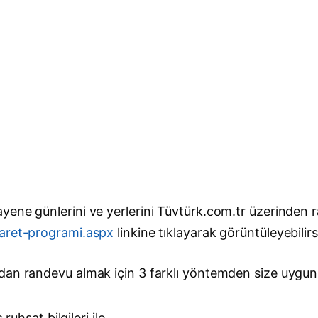
yene günlerini ve yerlerini Tüvtürk.com.tr üzerinden 
yaret-programi.aspx
linkine tıklayarak görüntüleyebilirs
an randevu almak için 3 farklı yöntemden size uygun o
uhsat bilgileri ile,