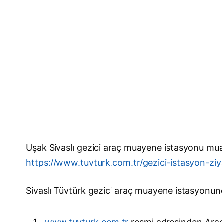
Uşak Sivaslı gezici araç muayene istasyonu mua
https://www.tuvturk.com.tr/gezici-istasyon-zi
Sivaslı Tüvtürk gezici araç muayene istasyonund
www.tuvturk.com.tr
resmi adresinden Araç r