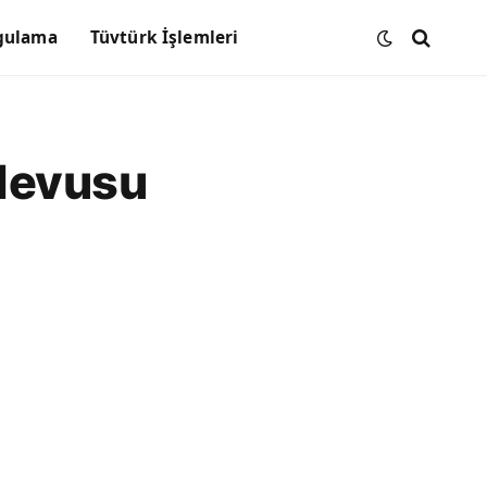
gulama
Tüvtürk İşlemleri
devusu