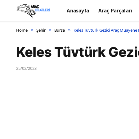
Anasayfa
Araç Parçaları
Home
Şehir
Bursa
Keles Tüvtürk Gezici Araç Muayen
»
»
»
Keles Tüvtürk Gez
25/02/2023