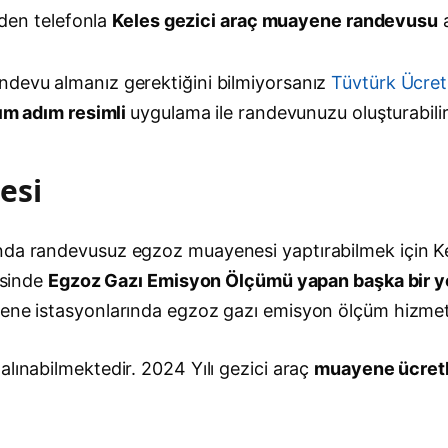
den telefonla
Keles gezici araç muayene randevusu
a
ndevu almanız gerektiğini bilmiyorsanız
Tüvtürk Ücre
ım adım resimli
uygulama ile randevunuzu oluşturabilir
esi
a randevusuz egzoz muayenesi yaptırabilmek için Keles i
isinde
Egzoz Gazı Emisyon Ölçümü yapan başka bir ye
yene istasyonlarında egzoz gazı emisyon ölçüm hizmet
alınabilmektedir. 2024 Yılı gezici araç
muayene ücretle