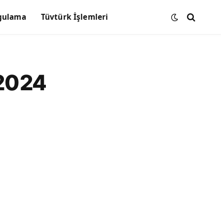
gulama
Tüvtürk İşlemleri
 2024