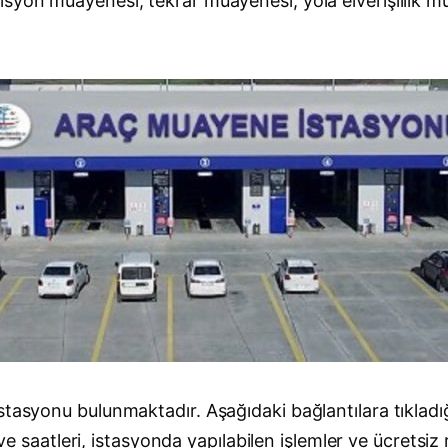
syon muayenesi, tekrar muayenesi, yola elverişlilik m
stasyonu bulunmaktadır. Aşağıdaki bağlantılara tıkla
 ve saatleri, istasyonda yapılabilen işlemler ve ücretsiz