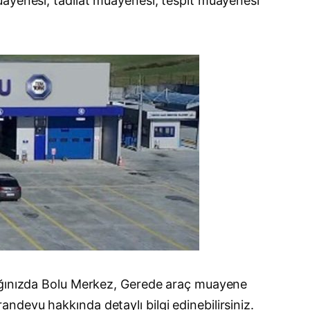
uayenesi, tadilat muayenesi, tespit muayenesi
dığınızda Bolu Merkez, Gerede araç muayene
 randevu hakkında detaylı bilgi edinebilirsiniz.