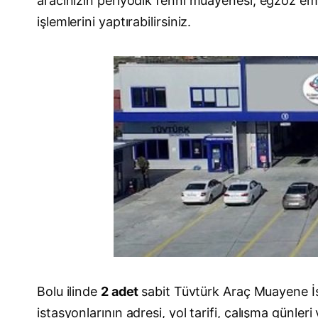
aracınızın periyodik fenni muayenesi, egzoz emi
işlemlerini yaptırabilirsiniz.
Bolu ilinde
2 adet
sabit Tüvtürk Araç Muayene İ
istasyonlarının adresi, yol tarifi, çalışma günleri