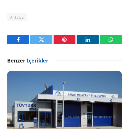
Antalya
Facebook
Twitter
Pinterest
LinkedIn
WhatsA
Benzer
İçerikler